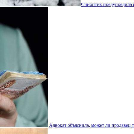
Синоптик предупредила р
Адвокат объяснила, может ли продавец т