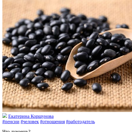
Екатерина Коршунова
#пенсии
#человек
#отношения
#работодатель
Что думаешь?