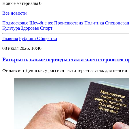
Новые материалы
0
Все новости
Подмосковье
Шоу-бизнес
Происшествия
Политика
Спецоперац
Культура
Здоровье
Спорт
Главная
Рубрики
Общество
08 июля 2026, 10:46
Раскрыто, какие периоды стажа часто теряются п
Финансист Денисов: у россиян часто теряется стаж для пенсии з