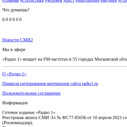
#травмы
#статистика
#человек
#рост
#нарушения
#медики
#стр
Что думаешь?
0
0
0
0
0
0
Новости СМИ2
Мы в эфире
«Радио 1» вещает на FM-частотах в 55 городах Московской обл
О «Радио 1»
Правила цитирования материалов сайта radio1.ru
Пользовательское соглашение
Информация
Сетевое издание «Радио 1».
Реестровая запись СМИ Эл № ФС77-85036 от 10 апреля 2023 г
(Роскомнадзор).