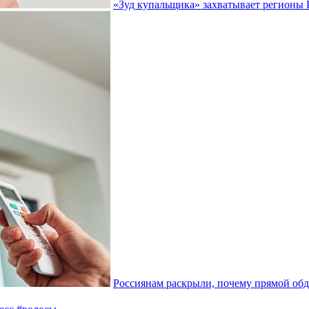
«Зуд купальщика» захватывает регионы 
Россиянам раскрыли, почему прямой об