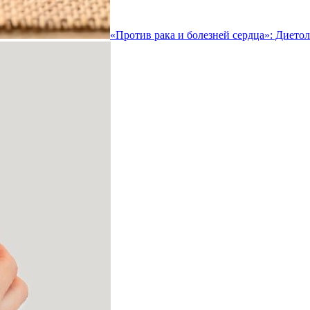
«Против рака и болезней сердца»: Дието