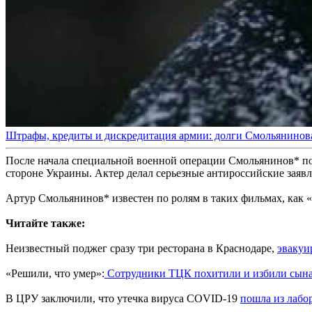
Штрафы, кредиты и дискредитация армии: долги Смольянинова
После начала специальной военной операции Смольянинов* пок
стороне Украины. Актер делал серьезные антироссийские заяв
Артур Смольянинов* известен по ролям в таких фильмах, как «Д
Читайте также:
Неизвестный поджег сразу три ресторана в Краснодаре,
эвакуи
«Решили, что умер»:
Сотрудники ТЦК похитили и избили сын
В ЦРУ заключили, что утечка вируса COVID-19
пошла из лабо