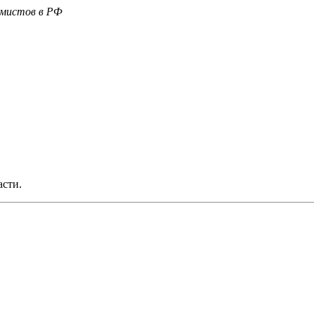
емистов в РФ
асти.