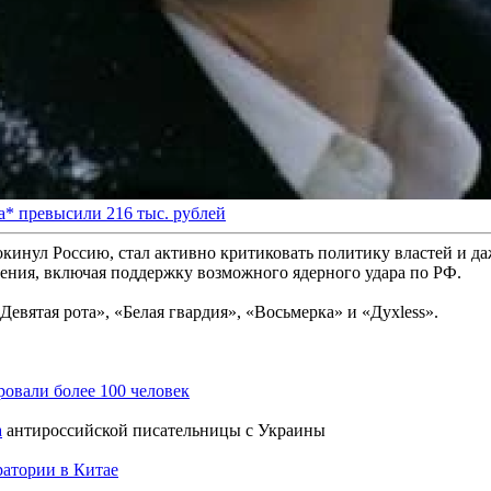
* превысили 216 тыс. рублей
инул Россию, стал активно критиковать политику властей и даж
ления, включая поддержку возможного ядерного удара по РФ.
евятая рота», «Белая гвардия», «Восьмерка» и «Духless».
ровали более 100 человек
а
антироссийской писательницы с Украины
ратории в Китае