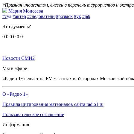
*Признан иноагентом, внесен в перечень террористов и экстр
Мария Моисеева
#суд
#актёр
#следователи
#розыск
#ук
#рф
Что думаешь?
0
0
0
0
0
0
Новости СМИ2
Мы в эфире
«Радио 1» вещает на FM-частотах в 55 городах Московской обл
О «Радио 1»
Правила цитирования материалов сайта radio1.ru
Пользовательское соглашение
Информация