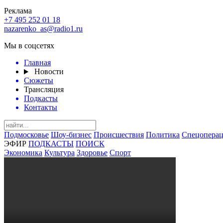
Реклама
+7 495 252 01 18
nazarenko_as@radio1.ru
Мы в соцсетях
Главная
Новости
Сюжеты
Трансляция
Подкасты
Контакты
Подмосковье
Шоу-бизнес
Происшествия
Политика
Спецоперац
ЭФИР
ПОДКАСТЫ
ПОИСК
Экономика
Культура
Здоровье
Спорт