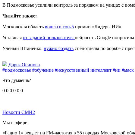
В Подмосковье усилили контроль за порядком на улицах с пом
Читайте также:
Московская область
вошла в топ-5
премии «Лидеры ИИ»
Уставшая
от заданий пользователя
нейросеть Google попросила 
Ученый Штаненко:
нужно создать
спецотделы по борьбе с пре
Дарья Осипова
#подмосковье
#обучение
#искусственный интеллект
#ии
#маск
Что думаешь?
0
0
0
0
0
0
Новости СМИ2
Мы в эфире
«Радио 1» вещает на FM-частотах в 55 городах Московской обл