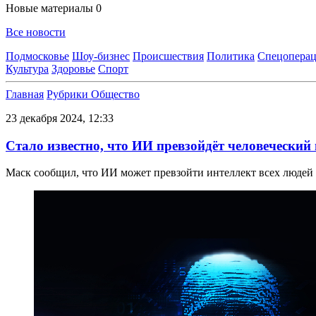
Новые материалы
0
Все новости
Подмосковье
Шоу-бизнес
Происшествия
Политика
Спецоперац
Культура
Здоровье
Спорт
Главная
Рубрики
Общество
23 декабря 2024, 12:33
Стало известно, что ИИ превзойдёт человеческий 
Маск сообщил, что ИИ может превзойти интеллект всех людей 