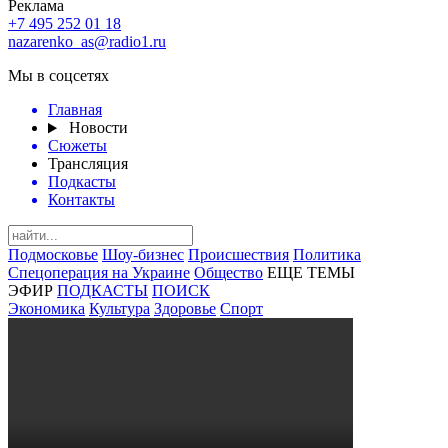
Реклама
+7 495 252 01 18
nazarenko_as@radio1.ru
Мы в соцсетях
Главная
Новости
Сюжеты
Трансляция
Подкасты
Контакты
Подмосковье
Шоу-бизнес
Происшествия
Политика
Спецоперация на Украине
Общество
ЕЩЕ ТЕМЫ
ЭФИР
ПОДКАСТЫ
ПОИСК
Экономика
Культура
Здоровье
Спорт