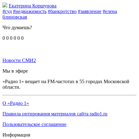
Екатерина Коршунова
#суд
#недвижимость
#банкротство
#заявление
#елена
блиновская
Что думаешь?
0
0
0
0
0
0
Новости СМИ2
Мы в эфире
«Радио 1» вещает на FM-частотах в 55 городах Московской
области.
О «Радио 1»
Правила цитирования материалов сайта radio1.ru
Пользовательское соглашение
Информация