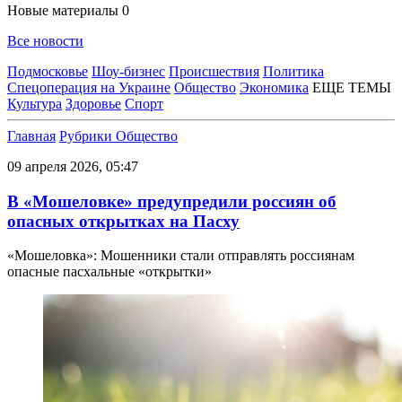
Новые материалы
0
Все новости
Подмосковье
Шоу-бизнес
Происшествия
Политика
Спецоперация на Украине
Общество
Экономика
ЕЩЕ ТЕМЫ
Культура
Здоровье
Спорт
Главная
Рубрики
Общество
09 апреля 2026, 05:47
В «Мошеловке» предупредили россиян об
опасных открытках на Пасху
«Мошеловка»: Мошенники стали отправлять россиянам
опасные пасхальные «открытки»