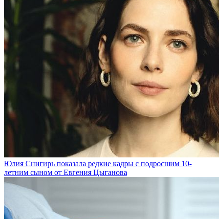
Юлия Снигирь показала редкие кадры с подросшим 10-
летним сыном от Евгения Цыганова