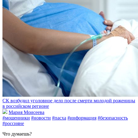
СК возбудил уголовное дело после смерти молодой роженицы
в российском регионе
Мария Моисеева
#мошенники
#новости
#пасха
#информация
#безопасность
#россияне
Что думаешь?