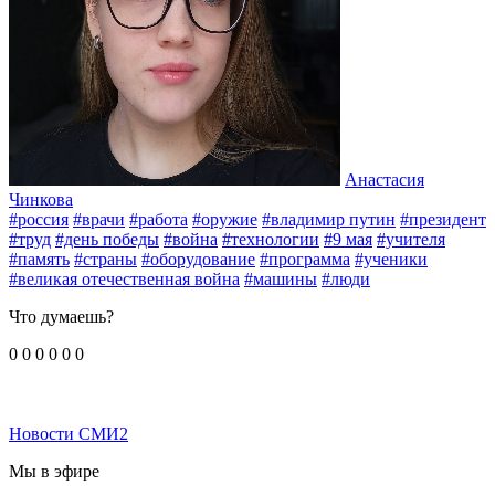
Анастасия
Чинкова
#россия
#врачи
#работа
#оружие
#владимир путин
#президент
#труд
#день победы
#война
#технологии
#9 мая
#учителя
#память
#страны
#оборудование
#программа
#ученики
#великая отечественная война
#машины
#люди
Что думаешь?
0
0
0
0
0
0
Новости СМИ2
Мы в эфире