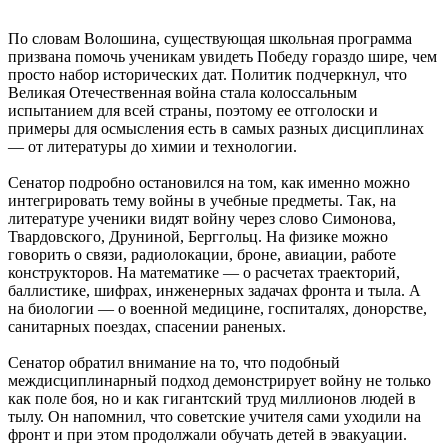
По словам Волошина, существующая школьная программа
призвана помочь ученикам увидеть Победу гораздо шире, чем
просто набор исторических дат. Политик подчеркнул, что
Великая Отечественная война стала колоссальным
испытанием для всей страны, поэтому ее отголоски и
примеры для осмысления есть в самых разных дисциплинах
— от литературы до химии и технологии.
Сенатор подробно остановился на том, как именно можно
интегрировать тему войны в учебные предметы. Так, на
литературе ученики видят войну через слово Симонова,
Твардовского, Друниной, Берггольц. На физике можно
говорить о связи, радиолокации, броне, авиации, работе
конструкторов. На математике — о расчетах траекторий,
баллистике, шифрах, инженерных задачах фронта и тыла. А
на биологии — о военной медицине, госпиталях, донорстве,
санитарных поездах, спасении раненых.
Сенатор обратил внимание на то, что подобный
междисциплинарный подход демонстрирует войну не только
как поле боя, но и как гигантский труд миллионов людей в
тылу. Он напомнил, что советские учителя сами уходили на
фронт и при этом продолжали обучать детей в эвакуации.