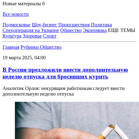
Новые материалы
0
Все новости
Подмосковье
Шоу-бизнес
Происшествия
Политика
Спецоперация на Украине
Общество
Экономика
ЕЩЕ ТЕМЫ
Культура
Здоровье
Спорт
Главная
Рубрики
Общество
19 марта 2025, 04:00
В России предложили ввести дополнительную
неделю отпуска для бросивших курить
Аналитик Орлов: некурящим работникам следует ввести
дополнительную неделю отпуска