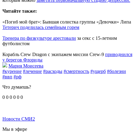
которым можно
заметить первоначальную стадию депрессии.
Читайте также:
«Погиб мой брат»: Бывшая солистка группы «Девочки» Липа
Тетерич поделилась семейным горем
Тренера по физкультуре арестовали
за секс с 15-летним
футболистом
Корабль Crew Dragon с экипажем миссии Crew-9
приводнился
у берегов Флориды
Мария Моисеева
#курение
#лечение
#расходы
#смертность
#ущерб
#болезни
#ввп
#рф
Что думаешь?
0
0
0
0
0
0
Новости СМИ2
Мы в эфире