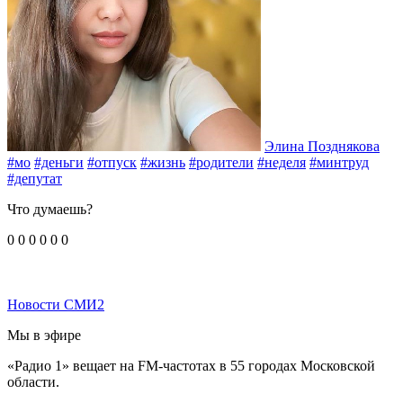
Элина Позднякова
#мо
#деньги
#отпуск
#жизнь
#родители
#неделя
#минтруд
#депутат
Что думаешь?
0
0
0
0
0
0
Новости СМИ2
Мы в эфире
«Радио 1» вещает на FM-частотах в 55 городах Московской
области.