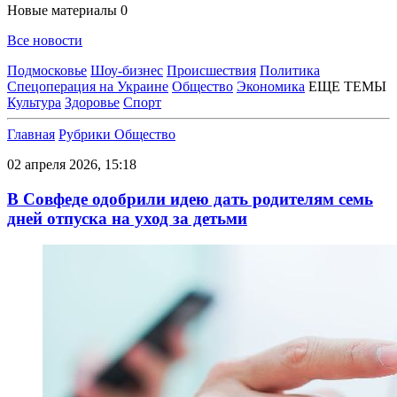
Новые материалы
0
Все новости
Подмосковье
Шоу-бизнес
Происшествия
Политика
Спецоперация на Украине
Общество
Экономика
ЕЩЕ ТЕМЫ
Культура
Здоровье
Спорт
Главная
Рубрики
Общество
02 апреля 2026, 15:18
В Совфеде одобрили идею дать родителям семь
дней отпуска на уход за детьми