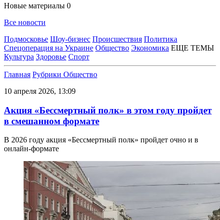
Новые материалы
0
Все новости
Подмосковье
Шоу-бизнес
Происшествия
Политика
Спецоперация на Украине
Общество
Экономика
ЕЩЕ ТЕМЫ
Культура
Здоровье
Спорт
Главная
Рубрики
Общество
10 апреля 2026, 13:09
Акция «Бессмертный полк» в этом году пройдет
в смешанном формате
В 2026 году акция «Бессмертный полк» пройдет очно и в
онлайн-формате