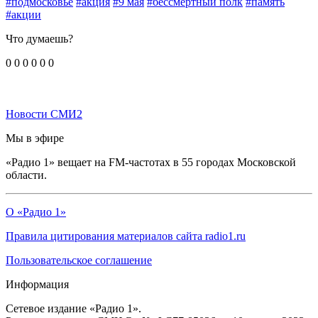
#подмосковье
#акция
#9 мая
#бессмертный полк
#память
#акции
Что думаешь?
0
0
0
0
0
0
Новости СМИ2
Мы в эфире
«Радио 1» вещает на FM-частотах в 55 городах Московской
области.
О «Радио 1»
Правила цитирования материалов сайта radio1.ru
Пользовательское соглашение
Информация
Сетевое издание «Радио 1».