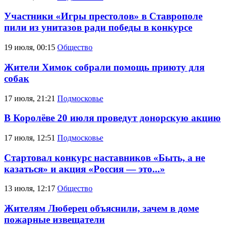
Участники «Игры престолов» в Ставрополе
пили из унитазов ради победы в конкурсе
19 июля, 00:15
Общество
Жители Химок собрали помощь приюту для
собак
17 июля, 21:21
Подмосковье
В Королёве 20 июля проведут донорскую акцию
17 июля, 12:51
Подмосковье
Стартовал конкурс наставников «Быть, а не
казаться» и акция «Россия — это...»
13 июля, 12:17
Общество
Жителям Люберец объяснили, зачем в доме
пожарные извещатели