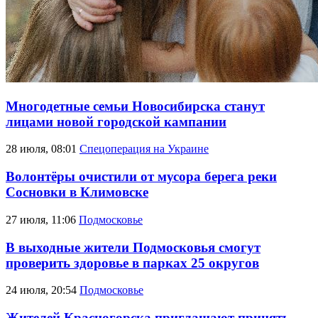
Многодетные семьи Новосибирска станут
лицами новой городской кампании
28 июля, 08:01
Спецоперация на Украине
Волонтёры очистили от мусора берега реки
Сосновки в Климовске
27 июля, 11:06
Подмосковье
В выходные жители Подмосковья смогут
проверить здоровье в парках 25 округов
24 июля, 20:54
Подмосковье
Жителей Красногорска приглашают принять