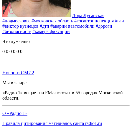
Лора Луганская
#подмосковье
#московская область
#госавтоинспекция
#гаи
#виктор кузнецов
#дтп
#аварии
#автомобили
#дороги
#безопасность
#камера фиксации
Что думаешь?
0
0
0
0
0
0
Новости СМИ2
Мы в эфире
«Радио 1» вещает на FM-частотах в 55 городах Московской
области.
О «Радио 1»
Правила цитирования материалов сайта radio1.ru