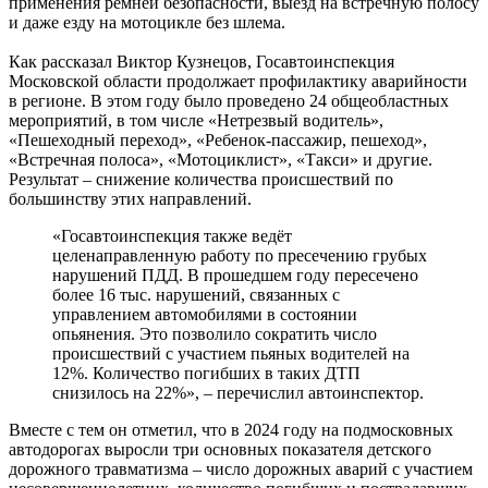
применения ремней безопасности, выезд на встречную полосу
и даже езду на мотоцикле без шлема.
Как рассказал Виктор Кузнецов, Госавтоинспекция
Московской области продолжает профилактику аварийности
в регионе. В этом году было проведено 24 общеобластных
мероприятий, в том числе «Нетрезвый водитель»,
«Пешеходный переход», «Ребенок-пассажир, пешеход»,
«Встречная полоса», «Мотоциклист», «Такси» и другие.
Результат – снижение количества происшествий по
большинству этих направлений.
«Госавтоинспекция также ведёт
целенаправленную работу по пресечению грубых
нарушений ПДД. В прошедшем году пересечено
более 16 тыс. нарушений, связанных с
управлением автомобилями в состоянии
опьянения. Это позволило сократить число
происшествий с участием пьяных водителей на
12%. Количество погибших в таких ДТП
снизилось на 22%», – перечислил автоинспектор.
Вместе с тем он отметил, что в 2024 году на подмосковных
автодорогах выросли три основных показателя детского
дорожного травматизма – число дорожных аварий с участием