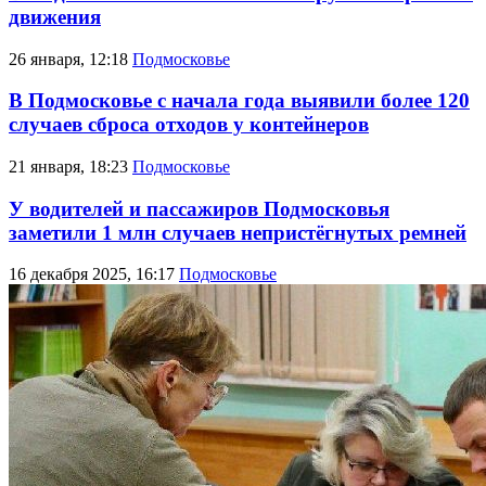
движения
26 января, 12:18
Подмосковье
В Подмосковье с начала года выявили более 120
случаев сброса отходов у контейнеров
21 января, 18:23
Подмосковье
У водителей и пассажиров Подмосковья
заметили 1 млн случаев непристёгнутых ремней
16 декабря 2025, 16:17
Подмосковье