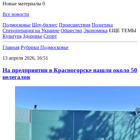
Новые материалы
0
Все новости
Подмосковье
Шоу-бизнес
Происшествия
Политика
Спецоперация на Украине
Общество
Экономика
ЕЩЕ ТЕМЫ
Культура
Здоровье
Спорт
Главная
Рубрики
Подмосковье
13 апреля 2026, 16:51
На предприятии в Красногорске нашли около 50
нелегалов