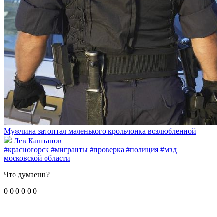
Мужчина затоптал маленького крольчонка возлюбленной
Лев Каштанов
#красногорск
#мигранты
#проверка
#полиция
#мвд
московской области
Что думаешь?
0
0
0
0
0
0