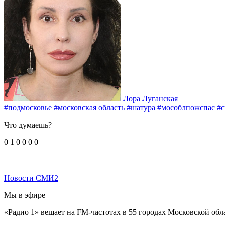
Лора Луганская
#подмосковье
#московская область
#шатура
#мособлпожспас
#с
Что думаешь?
0
1
0
0
0
0
Новости СМИ2
Мы в эфире
«Радио 1» вещает на FM-частотах в 55 городах Московской обл