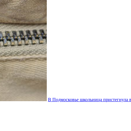
В Подмосковье школьница пристегнула в