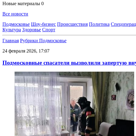
Новые материалы
0
Все новости
Подмосковье
Шоу-бизнес
Происшествия
Политика
Спецоперац
Культура
Здоровье
Спорт
Главная
Рубрики
Подмосковье
24 февраля 2026, 17:07
Подмосковные спасатели вызволили запертую вн