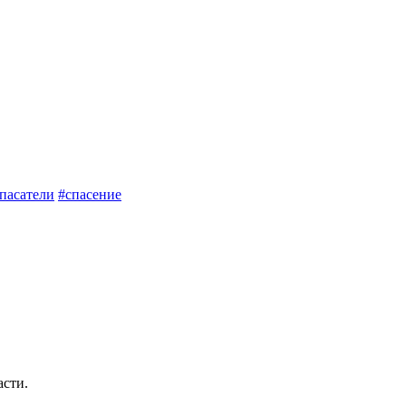
пасатели
#спасение
асти.