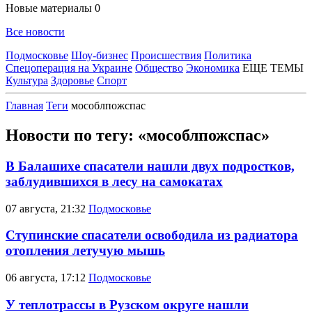
Новые материалы
0
Все новости
Подмосковье
Шоу-бизнес
Происшествия
Политика
Спецоперация на Украине
Общество
Экономика
ЕЩЕ ТЕМЫ
Культура
Здоровье
Спорт
Главная
Теги
мособлпожспас
Новости по тегу: «мособлпожспас»
В Балашихе спасатели нашли двух подростков,
заблудившихся в лесу на самокатах
07 августа, 21:32
Подмосковье
Ступинские спасатели освободила из радиатора
отопления летучую мышь
06 августа, 17:12
Подмосковье
У теплотрассы в Рузском округе нашли