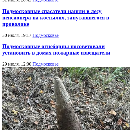
Подмосковные спасатели нашли в лесу
пенсионера на костылях, запутавшегося в
проволоке
30 июля, 19:17
Подмосковье
Подмосковные огнеборцы посоветовали
установить в домах пожарные извещатели
29 июля, 12:00
Подмосковье