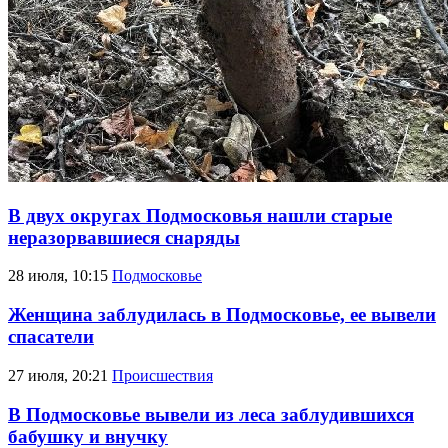
В двух округах Подмосковья нашли старые
неразорвавшиеся снаряды
28 июля, 10:15
Подмосковье
Женщина заблудилась в Подмосковье, ее вывели
спасатели
27 июля, 20:21
Происшествия
В Подмосковье вывели из леса заблудившихся
бабушку и внучку