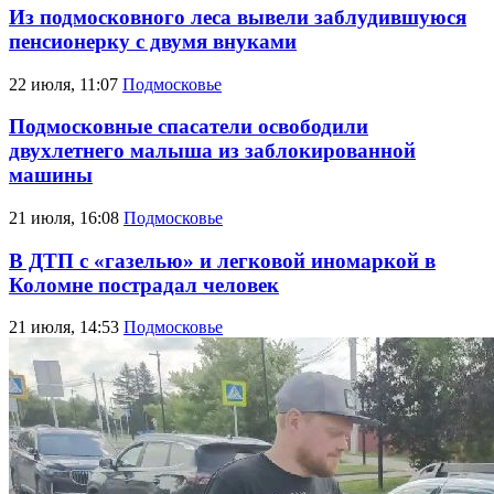
Из подмосковного леса вывели заблудившуюся
пенсионерку с двумя внуками
22 июля, 11:07
Подмосковье
Подмосковные спасатели освободили
двухлетнего малыша из заблокированной
машины
21 июля, 16:08
Подмосковье
В ДТП с «газелью» и легковой иномаркой в
Коломне пострадал человек
21 июля, 14:53
Подмосковье