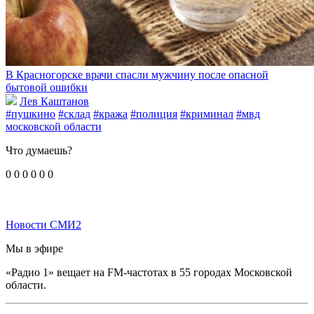
В Красногорске врачи спасли мужчину после опасной
бытовой ошибки
Лев Каштанов
#пушкино
#склад
#кража
#полиция
#криминал
#мвд
московской области
Что думаешь?
0
0
0
0
0
0
Новости СМИ2
Мы в эфире
«Радио 1» вещает на FM-частотах в 55 городах Московской
области.