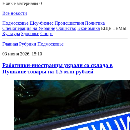
Новые материалы
0
Все новости
Подмосковье
Шоу-бизнес
Происшествия
Политика
Спецоперация на Украине
Общество
Экономика
ЕЩЕ ТЕМЫ
Культура
Здоровье
Спорт
Главная
Рубрики
Подмосковье
03 июня 2026, 15:10
Работники-иностранцы украли со склада в
Пушкине товары на 1,5 млн рублей