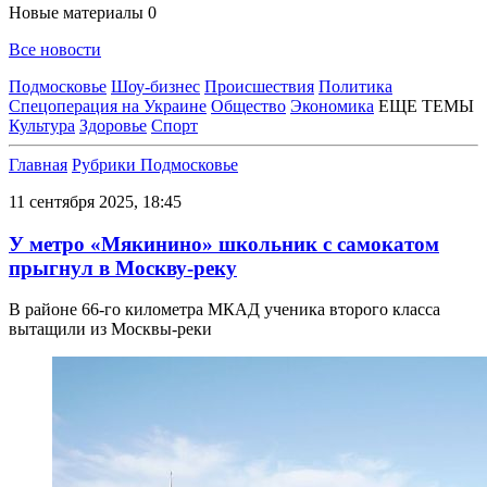
Новые материалы
0
Все новости
Подмосковье
Шоу-бизнес
Происшествия
Политика
Спецоперация на Украине
Общество
Экономика
ЕЩЕ ТЕМЫ
Культура
Здоровье
Спорт
Главная
Рубрики
Подмосковье
11 сентября 2025, 18:45
У метро «Мякинино» школьник с самокатом
прыгнул в Москву-реку
В районе 66-го километра МКАД ученика второго класса
вытащили из Москвы-реки