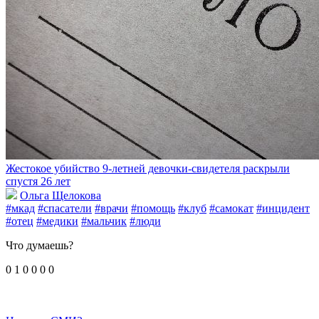
Жестокое убийство 9-летней девочки-свидетеля раскрыли
спустя 26 лет
Ольга Щелокова
#мкад
#спасатели
#врачи
#помощь
#клуб
#самокат
#инцидент
#отец
#медики
#мальчик
#люди
Что думаешь?
0
1
0
0
0
0