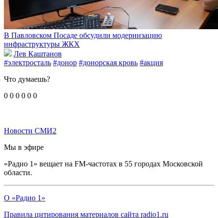
В Павловском Посаде обсудили модернизацию
инфраструктуры ЖКХ
Лев Каштанов
#электросталь
#донор
#донорская кровь
#акция
Что думаешь?
0
0
0
0
0
0
Новости СМИ2
Мы в эфире
«Радио 1» вещает на FM-частотах в 55 городах Московской
области.
О «Радио 1»
Правила цитирования материалов сайта radio1.ru