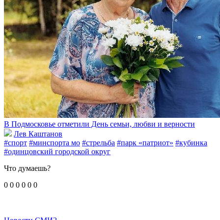
В Подмосковье отметили День семьи, любви и верности
Лев Каштанов
#спорт
#минспорта мо
#стрельба
#парк «патриот»
#кубинка
#одинцовский городской округ
Что думаешь?
0
0
0
0
0
0