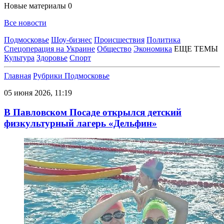
Новые материалы
0
Все новости
Подмосковье
Шоу-бизнес
Происшествия
Политика
Спецоперация на Украине
Общество
Экономика
ЕЩЕ ТЕМЫ
Культура
Здоровье
Спорт
Главная
Рубрики
Подмосковье
05 июня 2026, 11:19
В Павловском Посаде открылся детский
физкультурный лагерь «Дельфин»