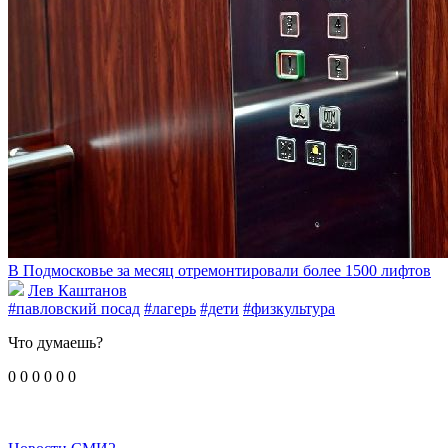
В Подмосковье за месяц отремонтировали более 1500 лифтов
Лев Каштанов
#павловский посад
#лагерь
#дети
#физкультура
Что думаешь?
0
0
0
0
0
0