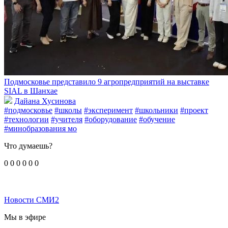
Подмосковье представило 9 агропредприятий на выставке
SIAL в Шанхае
Дайана Хусинова
#подмосковье
#школы
#эксперимент
#школьники
#проект
#технологии
#учителя
#оборудование
#обучение
#минобразования мо
Что думаешь?
0
0
0
0
0
0
Новости СМИ2
Мы в эфире