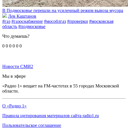
В Подмосковье перешли на усиленный режим вывоза мусора
Лев Каштанов
#газ
#газоснабжение
#мособлгаз
#проверки
#московская
область
#подмосковье
Что думаешь?
0
0
0
0
0
0
Новости СМИ2
Мы в эфире
«Радио 1» вещает на FM-частотах в 55 городах Московской
области.
О «Радио 1»
Правила цитирования материалов сайта radio1.ru
Пользовательское соглашение