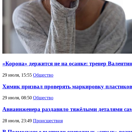
«Корона» держится не на осанке: тренер Валент
29 июля, 15:55
Общество
Химик призвал проверять маркировку пластиков
29 июля, 08:50
Общество
Авиаинженера раздавило тяжёлыми деталями само
28 июля, 23:49
Происшествия
В Подмосковье выявили очередных «серых» возч