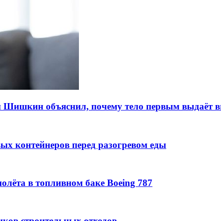
ин Шишкин объяснил, почему тело первым выдаёт 
ых контейнеров перед разогревом еды
лёта в топливном баке Boeing 787
иков строительных отходов