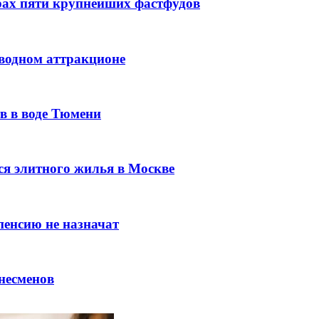
рах пяти крупнейших фастфудов
 водном аттракционе
в в воде Тюмени
я элитного жилья в Москве
пенсию не назначат
несменов