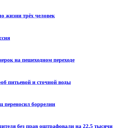
ло жизни трёх человек
ссия
нерок на пешеходном переходе
роб питьевой и сточной воды
щ переносил боррелии
дителя без прав оштрафовали на 22,5 тысячи