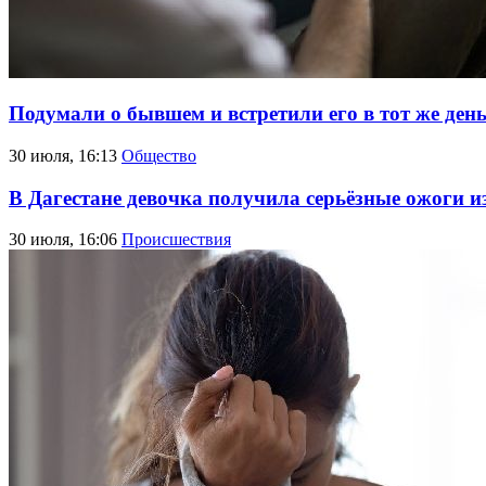
Подумали о бывшем и встретили его в тот же ден
30 июля, 16:13
Общество
В Дагестане девочка получила серьёзные ожоги 
30 июля, 16:06
Происшествия