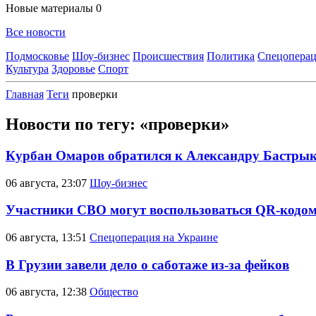
Новые материалы
0
Все новости
Подмосковье
Шоу-бизнес
Происшествия
Политика
Спецоперац
Культура
Здоровье
Спорт
Главная
Теги
проверки
Новости по тегу: «проверки»
Курбан Омаров обратился к Александру Бастрыки
06 августа, 23:07
Шоу-бизнес
Участники СВО могут воспользоваться QR-кодом
06 августа, 13:51
Спецоперация на Украине
В Грузии завели дело о саботаже из-за фейков
06 августа, 12:38
Общество