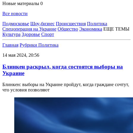
Новые материалы
0
Все новости
Подмосковье
Шоу-бизнес
Происшествия
Политика
Спецоперация на Украине
Общество
Экономика
ЕЩЕ ТЕМЫ
Культура
Здоровье
Спорт
Главная
Рубрики
Политика
14 мая 2024, 20:56
Блинкен раскрыл, когда состоятся выборы на
Украине
Блинкен: выборы на Украине пройдут, когда граждане сочтут,
что условия позволяют