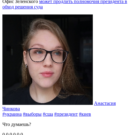
Офис Зеленского
может продлить полномочия президента в
обход решения суда
Анастасия
Чинкова
#украина
#выборы
#сша
#президент
#киев
Что думаешь?
0
0
0
0
0
0