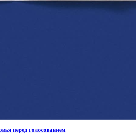
овья перед голосованием