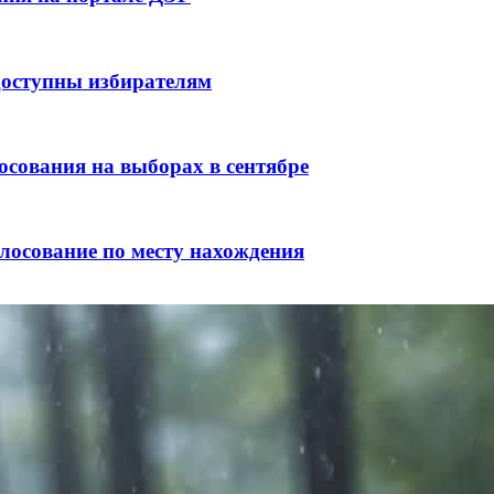
доступны избирателям
сования на выборах в сентябре
лосование по месту нахождения