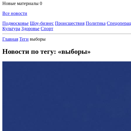
Новые материалы
0
Все новости
Подмосковье
Шоу-бизнес
Происшествия
Политика
Спецоперац
Культура
Здоровье
Спорт
Главная
Теги
выборы
Новости по тегу: «выборы»