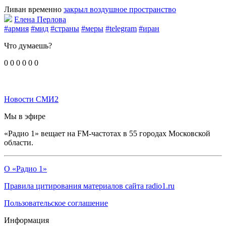
Ливан временно
закрыл воздушное пространство
Елена Перлова
#армия
#мид
#страны
#меры
#telegram
#иран
Что думаешь?
0
0
0
0
0
0
Новости СМИ2
Мы в эфире
«Радио 1» вещает на FM-частотах в 55 городах Московской
области.
О «Радио 1»
Правила цитирования материалов сайта radio1.ru
Пользовательское соглашение
Информация