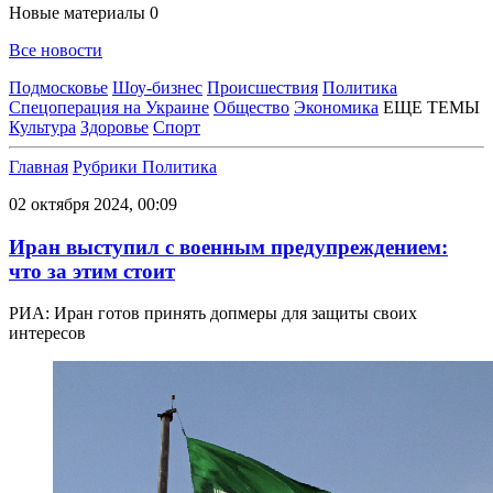
Новые материалы
0
Все новости
Подмосковье
Шоу-бизнес
Происшествия
Политика
Спецоперация на Украине
Общество
Экономика
ЕЩЕ ТЕМЫ
Культура
Здоровье
Спорт
Главная
Рубрики
Политика
02 октября 2024, 00:09
Иран выступил с военным предупреждением:
что за этим стоит
РИА: Иран готов принять допмеры для защиты своих
интересов