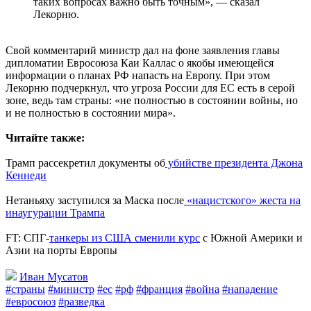
таких вопросах важно быть точным», — сказал
Лекорню.
Свой комментарий министр дал на фоне заявления главы
дипломатии Евросоюза Каи Каллас о якобы имеющейся
информации о планах РФ напасть на Европу. При этом
Лекорню подчеркнул, что угроза России для ЕС есть в серой
зоне, ведь там страны: «не полностью в состоянии войны, но
и не полностью в состоянии мира».
Читайте также:
Трамп рассекретил документы об
убийстве президента Джона
Кеннеди
Нетаньяху заступился за Маска после
«нацистского» жеста на
инаугурации Трампа
FT: СПГ-
танкеры из США сменили курс
с Южной Америки и
Азии на порты Европы
Иван Мусатов
#страны
#министр
#ес
#рф
#франция
#война
#нападение
#евросоюз
#разведка