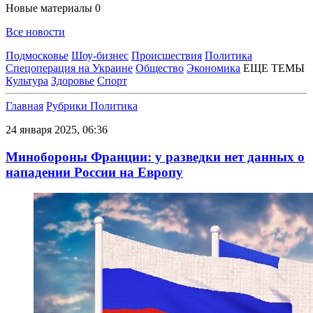
Новые материалы
0
Все новости
Подмосковье
Шоу-бизнес
Происшествия
Политика
Спецоперация на Украине
Общество
Экономика
ЕЩЕ ТЕМЫ
Культура
Здоровье
Спорт
Главная
Рубрики
Политика
24 января 2025, 06:36
Минобороны Франции: у разведки нет данных о
нападении России на Европу