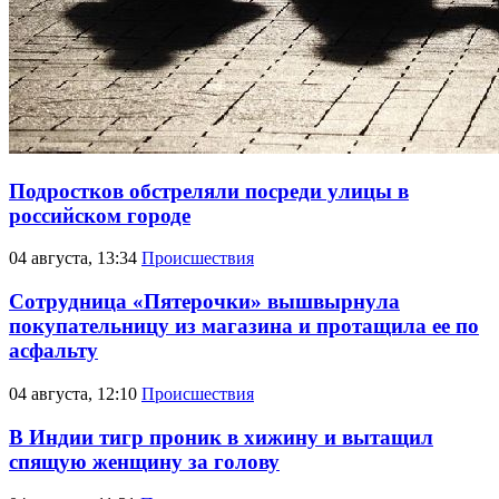
Подростков обстреляли посреди улицы в
российском городе
04 августа, 13:34
Происшествия
Сотрудница «Пятерочки» вышвырнула
покупательницу из магазина и протащила ее по
асфальту
04 августа, 12:10
Происшествия
В Индии тигр проник в хижину и вытащил
спящую женщину за голову