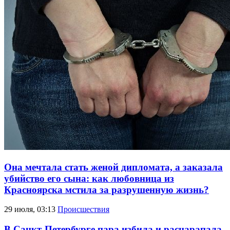
Она мечтала стать женой дипломата, а заказала
убийство его сына: как любовница из
Красноярска мстила за разрушенную жизнь?
29 июля, 03:13
Происшествия
В Санкт-Петербурге пара избила и расцарапала