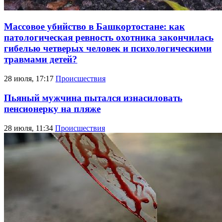
Массовое убийство в Башкортостане: как
патологическая ревность охотника закончилась
гибелью четверых человек и психологическими
травмами детей?
28 июля, 17:17
Происшествия
Пьяный мужчина пытался изнасиловать
пенсионерку на пляже
28 июля, 11:34
Происшествия