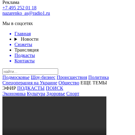
Реклама
+7 495 252 01 18
nazarenko_as@radio1.ru
Мы в соцсетях
Главная
Новости
Сюжеты
Трансляция
Подкасты
Контакты
Подмосковье
Шоу-бизнес
Происшествия
Политика
Спецоперация на Украине
Общество
ЕЩЕ ТЕМЫ
ЭФИР
ПОДКАСТЫ
ПОИСК
Экономика
Культура
Здоровье
Спорт