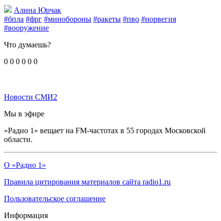
Алина Юрчак
#бпла
#фрг
#минобороны
#ракеты
#пво
#норвегия
#вооружение
Что думаешь?
0
0
0
0
0
0
Новости СМИ2
Мы в эфире
«Радио 1» вещает на FM-частотах в 55 городах Московской
области.
О «Радио 1»
Правила цитирования материалов сайта radio1.ru
Пользовательское соглашение
Информация