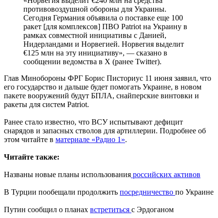
«Норвегия выделит €240 млн на средства
противовоздушной обороны для Украины.
Сегодня Германия объявила о поставке еще 100
ракет [для комплексов] ПВО Patriot на Украину в
рамках совместной инициативы с Данией,
Нидерландами и Норвегией. Норвегия выделит
€125 млн на эту инициативу», — сказано в
сообщении ведомства в X (ранее Twitter).
Глав Минобороны ФРГ Борис Писториус 11 июня заявил, что
его государство и дальше будет помогать Украине, в новом
пакете вооружений будут БПЛА, снайперские винтовки и
ракеты для систем Patriot.
Ранее стало известно, что ВСУ испытывают дефицит
снарядов и запасных стволов для артиллерии. Подробнее об
этом читайте в
материале «Радио 1»
.
Читайте также:
Названы новые планы использования
российских активов
В Турции пообещали продолжить
посредничество
по Украине
Путин сообщил о планах
встретиться
с Эрдоганом