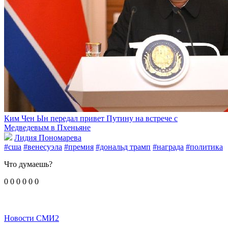
Ким Чен Ын передал привет Путину на встрече с
Медведевым в Пхеньяне
Лидия Пономарева
#сша
#венесуэла
#премия
#дональд трамп
#награда
#политика
Что думаешь?
0
0
0
0
0
0
Новости СМИ2