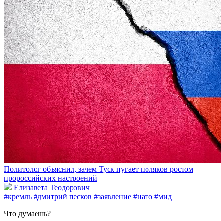
Политолог объяснил, зачем Туск пугает поляков ростом
пророссийских настроений
Елизавета Теодорович
#кремль
#дмитрий песков
#заявление
#нато
#мид
Что думаешь?