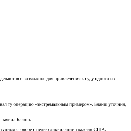
елают все возможное для привлечения к суду одного из
вал ту операцию «экстремальным примером». Бланш уточнил,
— заявил Бланш.
еступном сговоре с целью ликвидации граждан США.