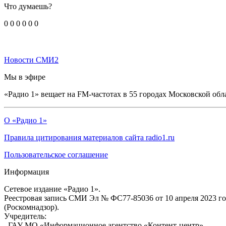
Что думаешь?
0
0
0
0
0
0
Новости СМИ2
Мы в эфире
«Радио 1» вещает на FM-частотах в 55 городах Московской обл
О «Радио 1»
Правила цитирования материалов сайта radio1.ru
Пользовательское соглашение
Информация
Сетевое издание «Радио 1».
Реестровая запись СМИ Эл № ФС77-85036 от 10 апреля 2023 г
(Роскомнадзор).
Учредитель:
ГАУ МО «Информационное агентство «Контент-центр»