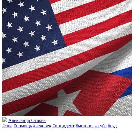
Александр Огарёв
#сша
#помощь
#человек
#инцидент
#минюст
#куба
#суд