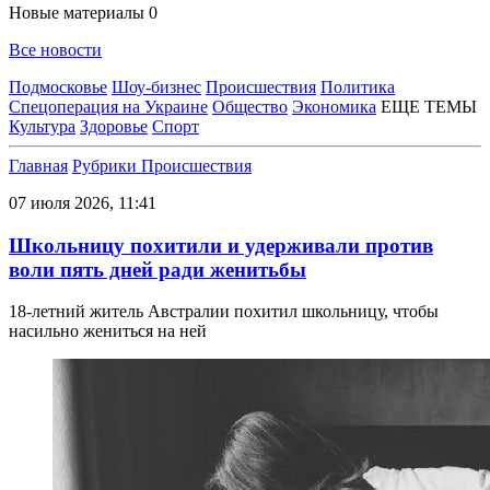
Новые материалы
0
Все новости
Подмосковье
Шоу-бизнес
Происшествия
Политика
Спецоперация на Украине
Общество
Экономика
ЕЩЕ ТЕМЫ
Культура
Здоровье
Спорт
Главная
Рубрики
Происшествия
07 июля 2026, 11:41
Школьницу похитили и удерживали против
воли пять дней ради женитьбы
18-летний житель Австралии похитил школьницу, чтобы
насильно жениться на ней