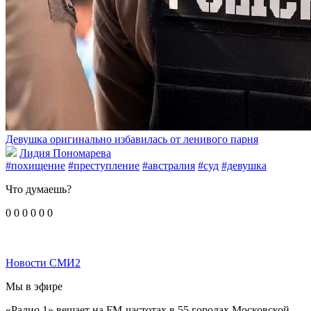
Девушка оригинально избавилась от ленивого парня
Лидия Пономарева
#похищение
#преступление
#австралия
#суд
#девушка
Что думаешь?
0
0
0
0
0
0
Новости СМИ2
Мы в эфире
«Радио 1» вещает на FM-частотах в 55 городах Московской