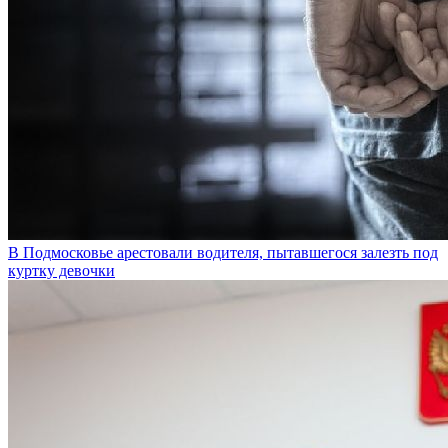
В Подмосковье арестовали водителя, пытавшегося залезть под
куртку девочки