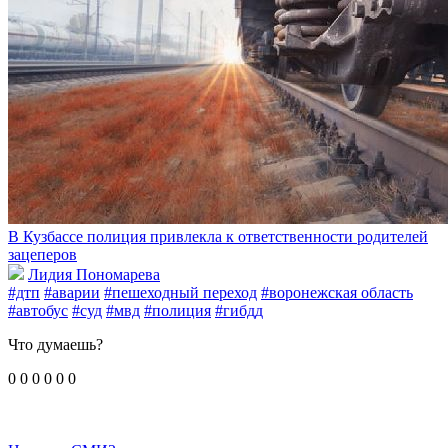
В Кузбассе полиция привлекла к ответственности родителей
зацеперов
Лидия Пономарева
#дтп
#аварии
#пешеходный переход
#воронежская область
#автобус
#суд
#мвд
#полиция
#гибдд
Что думаешь?
0
0
0
0
0
0