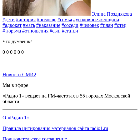
Элина Позднякова
#дети
#история
#помощь
#семья
#уголовное женщина
#адвокат
#мать
#наказание
#соседи
#человек
#план
#отец
#тюрьма
#отношения
#сын
#статьи
Что думаешь?
0
0
0
0
0
0
Новости СМИ2
Мы в эфире
«Радио 1» вещает на FM-частотах в 55 городах Московской
области.
О «Радио 1»
Правила цитирования материалов сайта radio1.ru
Пользовательское соглашение