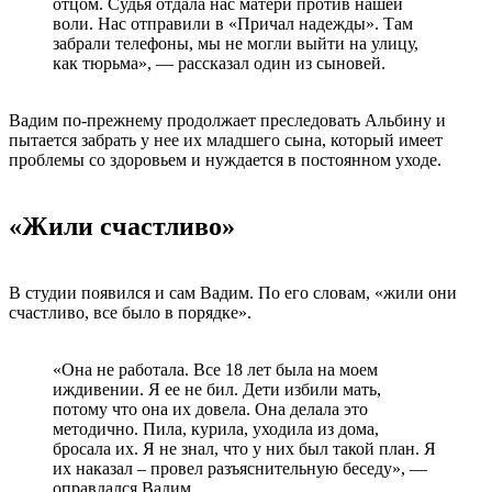
отцом. Судья отдала нас матери против нашей
воли. Нас отправили в «Причал надежды». Там
забрали телефоны, мы не могли выйти на улицу,
как тюрьма», — рассказал один из сыновей.
Вадим по-прежнему продолжает преследовать Альбину и
пытается забрать у нее их младшего сына, который имеет
проблемы со здоровьем и нуждается в постоянном уходе.
«Жили счастливо»
В студии появился и сам Вадим. По его словам, «жили они
счастливо, все было в порядке».
«Она не работала. Все 18 лет была на моем
иждивении. Я ее не бил. Дети избили мать,
потому что она их довела. Она делала это
методично. Пила, курила, уходила из дома,
бросала их. Я не знал, что у них был такой план. Я
их наказал – провел разъяснительную беседу», —
оправдался Вадим.