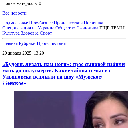
Новые материалы
0
Все новости
Подмосковье
Шоу-бизнес
Происшествия
Политика
Спецоперация на Украине
Общество
Экономика
ЕЩЕ ТЕМЫ
Культура
Здоровье
Спорт
Главная
Рубрики
Происшествия
29 января 2025, 13:20
«Будешь лизать нам ноги»: трое сыновей избили
мать до полусмерти. Какие тайны семьи из
Ульяновска всплыли на шоу «Мужское/
Женское»