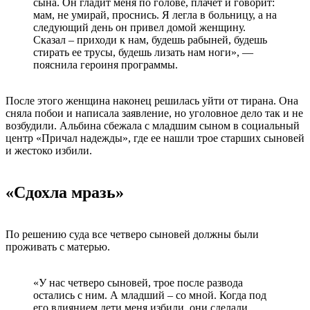
сына. Он гладит меня по голове, плачет и говорит:
мам, не умирай, проснись. Я легла в больницу, а на
следующий день он привел домой женщину.
Сказал – приходи к нам, будешь рабыней, будешь
стирать ее трусы, будешь лизать нам ноги», —
пояснила героиня программы.
После этого женщина наконец решилась уйти от тирана. Она
сняла побои и написала заявление, но уголовное дело так и не
возбудили. Альбина сбежала с младшим сыном в социальный
центр «Причал надежды», где ее нашли трое старших сыновей
и жестоко избили.
«Сдохла мразь»
По решению суда все четверо сыновей должны были
проживать с матерью.
«У нас четверо сыновей, трое после развода
остались с ним. А младший – со мной. Когда под
его влиянием дети меня избили, они сделали