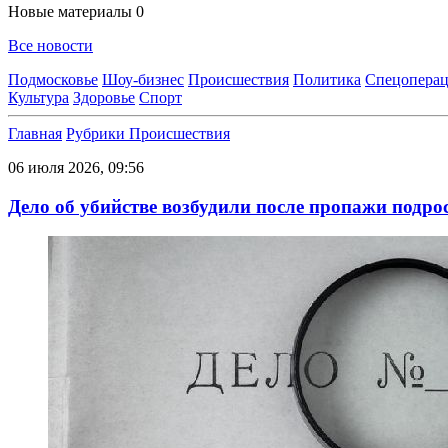
Новые материалы
0
Все новости
Подмосковье
Шоу-бизнес
Происшествия
Политика
Спецоперац
Культура
Здоровье
Спорт
Главная
Рубрики
Происшествия
06 июля 2026, 09:56
Дело об убийстве возбудили после пропажи подро