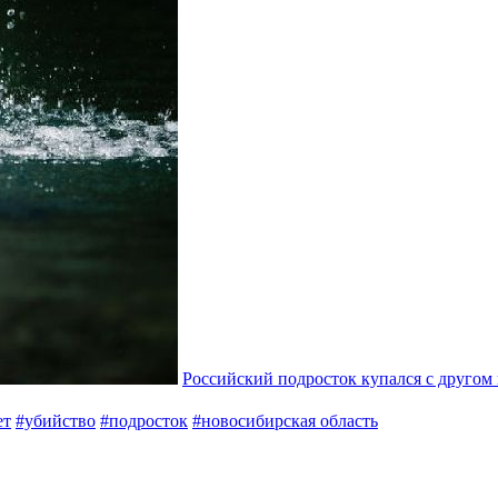
Российский подросток купался с другом 
ет
#убийство
#подросток
#новосибирская область