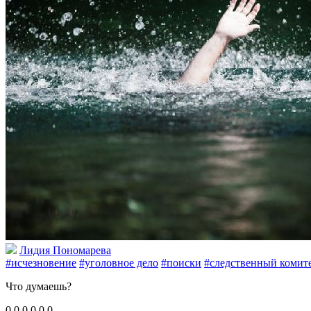
Лидия Пономарева
#исчезновение
#уголовное дело
#поиски
#следственный комит
Что думаешь?
0
0
0
0
0
0