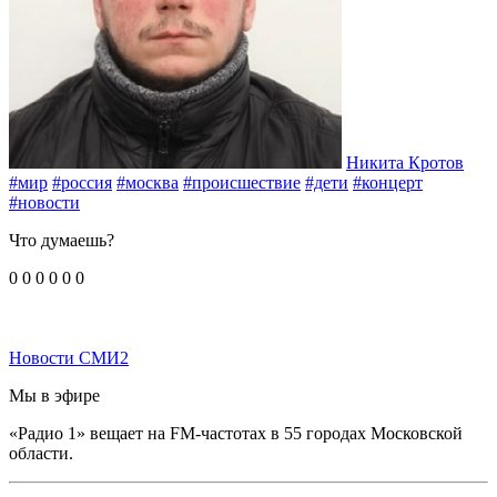
Никита Кротов
#мир
#россия
#москва
#происшествие
#дети
#концерт
#новости
Что думаешь?
0
0
0
0
0
0
Новости СМИ2
Мы в эфире
«Радио 1» вещает на FM-частотах в 55 городах Московской
области.