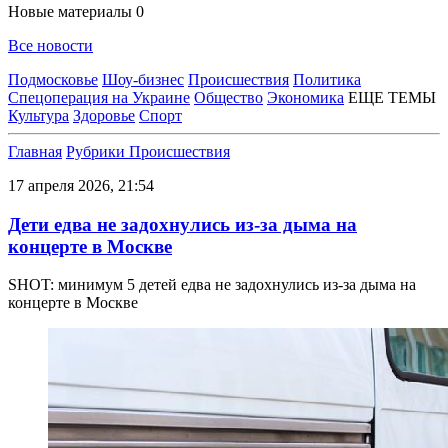
Новые материалы
0
Все новости
Подмосковье
Шоу-бизнес
Происшествия
Политика
Спецоперация на Украине
Общество
Экономика
ЕЩЕ ТЕМЫ
Культура
Здоровье
Спорт
Главная
Рубрики
Происшествия
17 апреля 2026, 21:54
Дети едва не задохнулись из-за дыма на
концерте в Москве
SHOT: минимум 5 детей едва не задохнулись из-за дыма на
концерте в Москве