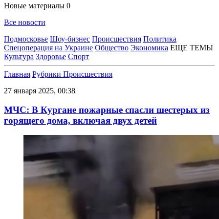
Новые материалы
0
Все новости
Подмосковье
Шоу-бизнес
Происшествия
Политика
Спецоперация на Украине
Общество
Экономика
ЕЩЕ ТЕМЫ
Культура
Здоровье
Спорт
Главная
Рубрики
Происшествия
27 января 2025, 00:38
МЧС: В Кургане пожарные спасли шестерых из
горящего дома, включая двух детей