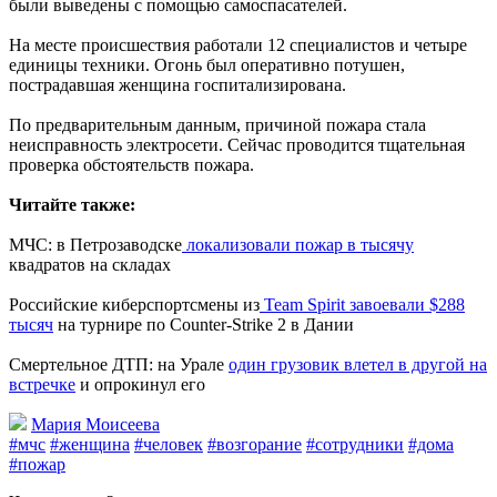
были выведены с помощью самоспасателей.
На месте происшествия работали 12 специалистов и четыре
единицы техники. Огонь был оперативно потушен,
пострадавшая женщина госпитализирована.
По предварительным данным, причиной пожара стала
неисправность электросети. Сейчас проводится тщательная
проверка обстоятельств пожара.
Читайте также:
МЧС: в Петрозаводске
локализовали пожар в тысячу
квадратов на складах
Российские киберспортсмены из
Team Spirit завоевали $288
тысяч
на турнире по Counter-Strike 2 в Дании
Смертельное ДТП: на Урале
один грузовик влетел в другой на
встречке
и опрокинул его
Мария Моисеева
#мчс
#женщина
#человек
#возгорание
#сотрудники
#дома
#пожар