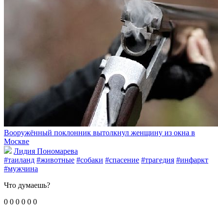
Вооружённый поклонник вытолкнул женщину из окна в
Москве
Лидия Пономарева
#таиланд
#животные
#собаки
#спасение
#трагедия
#инфаркт
#мужчина
Что думаешь?
0
0
0
0
0
0