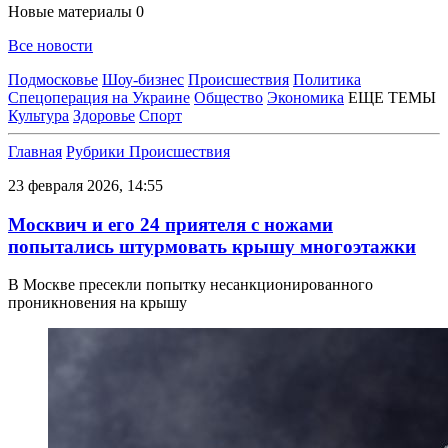
Новые материалы
0
Все новости
Подмосковье
Шоу-бизнес
Происшествия
Политика
Спецоперация на Украине
Общество
Экономика
ЕЩЕ ТЕМЫ
Культура
Здоровье
Спорт
Главная
Рубрики
Происшествия
23 февраля 2026, 14:55
Москвич и его 24 приятеля с ножами
попытались штурмовать крышу многоэтажки
В Москве пресекли попытку несанкционированного
проникновения на крышу