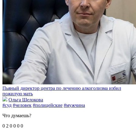
Пьяный директор центра по лечению алкоголизма избил
пожилую мать
Ольга Щелокова
#суд
#человек
#полицейские
#мужчина
Что думаешь?
0
2
0
0
0
0