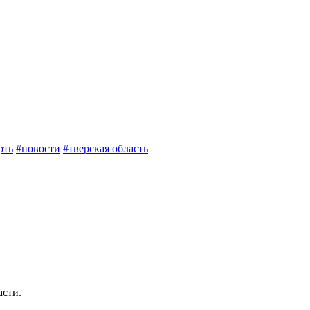
рть
#новости
#тверская область
асти.