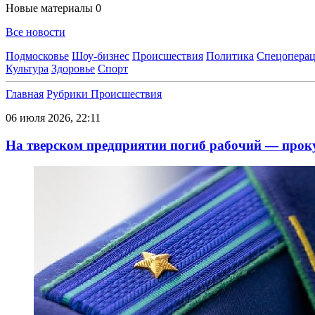
Новые материалы
0
Все новости
Подмосковье
Шоу-бизнес
Происшествия
Политика
Спецоперац
Культура
Здоровье
Спорт
Главная
Рубрики
Происшествия
06 июля 2026, 22:11
На тверском предприятии погиб рабочий — прок