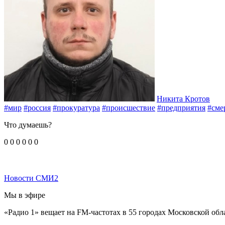
Никита Кротов
#мир
#россия
#прокуратура
#происшествие
#предприятия
#сме
Что думаешь?
0
0
0
0
0
0
Новости СМИ2
Мы в эфире
«Радио 1» вещает на FM-частотах в 55 городах Московской обл