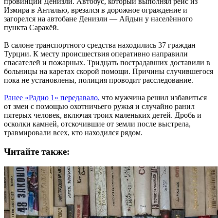
провинции Денизли. Автобус, который выполнял рейс из
Измира в Анталью, врезался в дорожное ограждение и
загорелся на автобане Денизли — Айдын у населённого
пункта Саракёй.
В салоне транспортного средства находились 37 граждан
Турции. К месту происшествия оперативно направили
спасателей и пожарных. Тридцать пострадавших доставили в
больницы на каретах скорой помощи. Причины случившегося
пока не установлены, полиция проводит расследование.
Ранее «Радио 1» передавало,
что мужчина решил избавиться
от змеи с помощью охотничьего ружья и случайно ранил
пятерых человек, включая троих маленьких детей. Дробь и
осколки камней, отскочившие от земли после выстрела,
травмировали всех, кто находился рядом.
Читайте также: