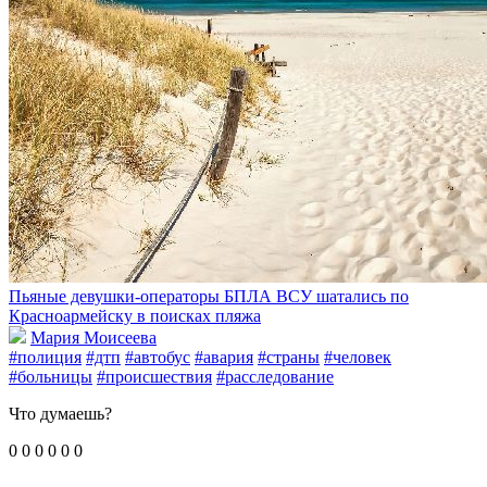
Пьяные девушки-операторы БПЛА ВСУ шатались по
Красноармейску в поисках пляжа
Мария Моисеева
#полиция
#дтп
#автобус
#авария
#страны
#человек
#больницы
#происшествия
#расследование
Что думаешь?
0
0
0
0
0
0