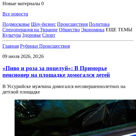
Новые материалы
0
Все новости
Подмосковье
Шоу-бизнес
Происшествия
Политика
Спецоперация на Украине
Общество
Экономика
ЕЩЕ ТЕМЫ
Культура
Здоровье
Спорт
Главная
Рубрики
Происшествия
09 июля 2026, 20:26
«Пиво и роза за поцелуй»: В Приморье
пенсионер на площадке домогался детей
В Уссурийске мужчина домогался несовершеннолетних на
детской площадке