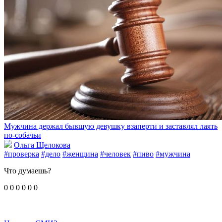
Мужчина держал бывшую девушку взаперти и заставлял лаять
по-собачьи
Ольга Щелокова
#проверка
#дело
#женщина
#человек
#пиво
#мужчина
Что думаешь?
0
0
0
0
0
0