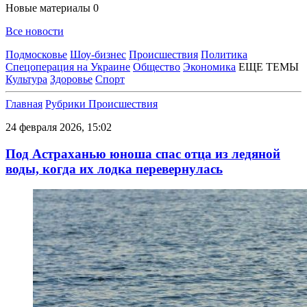
Новые материалы
0
Все новости
Подмосковье
Шоу-бизнес
Происшествия
Политика
Спецоперация на Украине
Общество
Экономика
ЕЩЕ ТЕМЫ
Культура
Здоровье
Спорт
Главная
Рубрики
Происшествия
24 февраля 2026, 15:02
Под Астраханью юноша спас отца из ледяной
воды, когда их лодка перевернулась