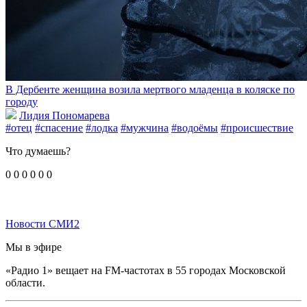
В Дербенте женщина возила мертвого младенца в коляске по
городу
Лидия Пономарева
#отец
#спасение
#лодка
#мужчина
#водоёмы
#происшествие
Что думаешь?
0
0
0
0
0
0
Новости СМИ2
Мы в эфире
«Радио 1» вещает на FM-частотах в 55 городах Московской
области.