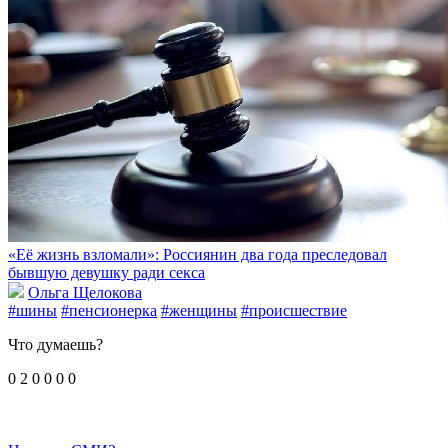
«Её жизнь взломали»: Россиянин два года преследовал
бывшую девушку ради секса
Ольга Щелокова
#шины
#пенсионерка
#женщины
#происшествие
Что думаешь?
0
2
0
0
0
0