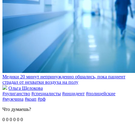
Медики 20 минут непринужденно общались, пока пациент
страдал от нехватки воздуха на полу
Ольга Щелокова
#хулиганство
#специалисты
#инцидент
#полицейские
#мужчина
#коап
#рф
Что думаешь?
0
0
0
0
0
0