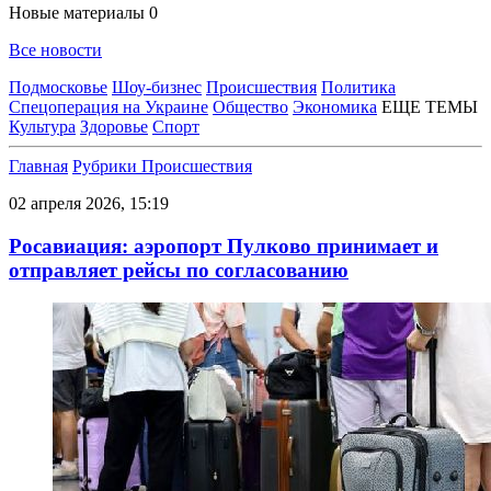
Новые материалы
0
Все новости
Подмосковье
Шоу-бизнес
Происшествия
Политика
Спецоперация на Украине
Общество
Экономика
ЕЩЕ ТЕМЫ
Культура
Здоровье
Спорт
Главная
Рубрики
Происшествия
02 апреля 2026, 15:19
Росавиация: аэропорт Пулково принимает и
отправляет рейсы по согласованию