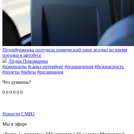
Петербурженка получила химический ожог ягодиц во время
поездки в автобусе
Лидия Пономарева
#аэропорты
#санкт-петербург
#ограничения
#безопасность
#полеты
#рейсы
#росавиация
Что думаешь?
0
0
0
0
0
0
Новости СМИ2
Мы в эфире