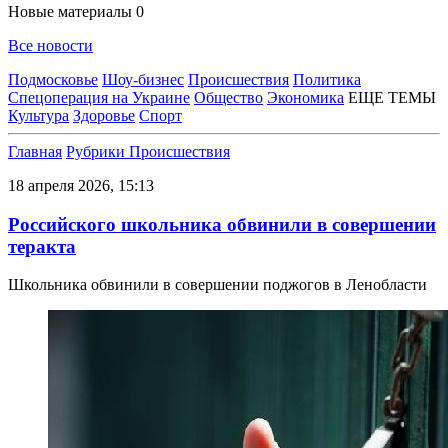
Новые материалы
0
Все новости
Подмосковье
Шоу-бизнес
Происшествия
Политика
Спецоперация на Украине
Общество
Экономика
ЕЩЕ ТЕМЫ
Культура
Здоровье
Спорт
Главная
Рубрики
Происшествия
18 апреля 2026, 15:13
Российского школьника обвинили в совершении
теракта
Школьника обвинили в совершении поджогов в Ленобласти