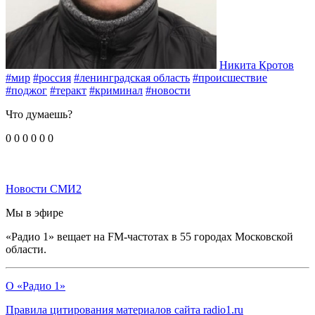
Никита Кротов
#мир
#россия
#ленинградская область
#происшествие
#поджог
#теракт
#криминал
#новости
Что думаешь?
0
0
0
0
0
0
Новости СМИ2
Мы в эфире
«Радио 1» вещает на FM-частотах в 55 городах Московской
области.
О «Радио 1»
Правила цитирования материалов сайта radio1.ru