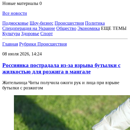
Новые материалы
0
Все новости
Подмосковье
Шоу-бизнес
Происшествия
Политика
Спецоперация на Украине
Общество
Экономика
ЕЩЕ ТЕМЫ
Культура
Здоровье
Спорт
Главная
Рубрики
Происшествия
08 июля 2026, 14:24
Россиянка пострадала из-за взрыва бутылки с
жидкостью для розжига в мангале
Жительница Читы получила ожоги рук и лица при взрыве
бутылки с розжигом