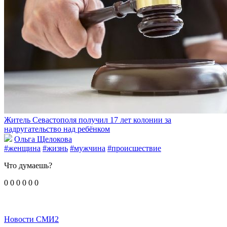
Житель Севастополя получил 17 лет колонии за
надругательство над ребёнком
Ольга Щелокова
#женщина
#жизнь
#мужчина
#происшествие
Что думаешь?
0
0
0
0
0
0
Новости СМИ2