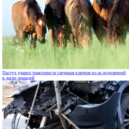
Пастух ударил тракториста гаечным ключом из-за подозрений
в ласке лошадей